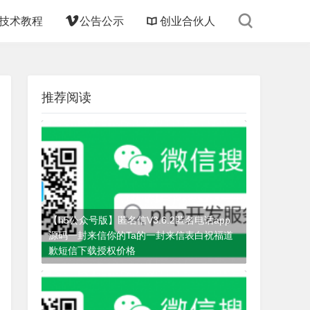
技术教程
公告公示
创业合伙人
推荐阅读
【h5公众号版】匿名信V3.6.2匿名电话app
源码一封来信你的Ta的一封来信表白祝福道
歉短信下载授权价格
4个月前
(06-20)
匿名信