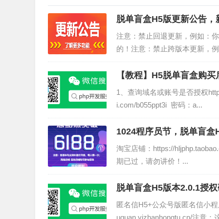
脱单盲盒H5版更新公告，
注意：禁止回退更新，例如：你是
的！注意：禁止跨版本更新，例如
升级！注意：在...
【教程】H5脱单盲盒购买
1、查询域名或账号是否授权http://shou
i.com/b055ppt3i 密码：a...
1024程序员节，脱单盲盒
淘宝店铺：https://hljphp.taob
期已过，请勿讲价！...
脱单盲盒H5版本2.0.
授权仅需159元！
匿名信H5+公众号版匿名信小程序
uquan.yizhanhongtu.