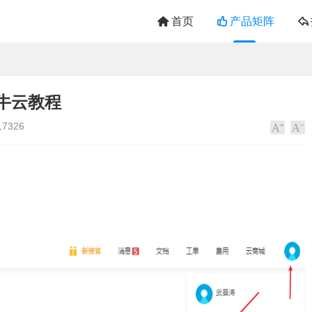
首页
产品矩阵
牛云教程
17326