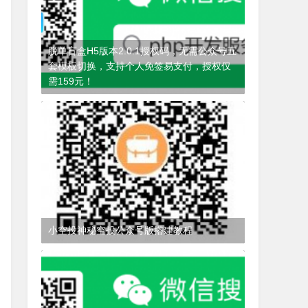
脱单盲盒H5版本2.0.1授权码，无需公众号五
套模板切换，支持个人免签易支付，授权仅
需159元！
4年前
(2021-10-28)
脱单盲盒
小空投神秘空投公众号版搭建教程
3年前
(2022-08-27)
小空投