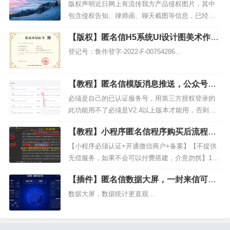
和版权声明
版权声明近日网上有流传我方产品侵权图片，其中
包含侵权告知、律师函、聊天截图等信息，已经严
重影响我方产品的声誉问题，但是从未收到正式的
【版权】匿名信H5系统UI设计图美术作品
律师函和文件，今日一名微信名为"精道律师事务所-
登记证书
张律师&q...
登记号：鲁作登字-2022-F-00754286...
【教程】匿名信模版消息推送，公众号模
版消息配置教程
必须是自己的已认证服务号，用第三方授权登录的
此功能用不了必须是V2.4以上版本才能用，否则会
有bug自v2.4版本后，此教程已适配类目模版和历史
【教程】小程序匿名信程序购买后流程和
模版，均可使用【不要开启SSL和强制SSL，否则此
一封来信搭建教程
功能无...
【小程序必须认证+开通微信商户+备案】【不提供
无偿服务，如果不会可以付费搭建，介意勿扰】1、
注册微信小程序并提交认证https://mp.weixin.qq.co
【插件】匿名信数据大屏，一封来信可视
m/2、认证通过后补全信息和类目(1)...
化数据大屏源码安装购买
数据大屏，数据统计更直观...