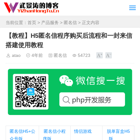
当前位置：
首页
>
产品服务
>
匿名信
> 正文内容
【教程】H5匿名信程序购买后流程和一封来信
搭建使用教程
atao
4年前
匿名信
54723
匿名信H5+公
匿名信小程
情侣游戏
脱单盲盒H5
众号版
序版
版