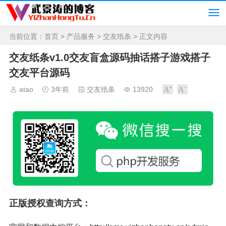
当前位置：
首页
>
产品服务
>
交友纸条
> 正文内容
交友纸条v1.0交友盲盒源码抽话搭子游戏搭子
交友平台源码
atao
3年前
交友纸条
13920
正版授权查询方式：