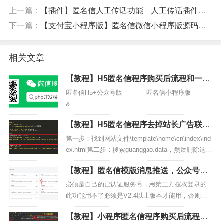
上一篇：
【插件】匿名信人工传话功能，人工传话插件安装和购买教程
下一篇：
【支付宝小程序版】匿名信微信小程序版源码一封来信表白祝福道歉短信源码下载授权
相关文章
【教程】H5匿名信程序购买后流程和一封
来信搭建使用教程
匿名信H5+公众号版 匿名信小程序版
&...
【教程】H5匿名信程序去掉站长广告联盟
方法
第一步：找到网站文件\template\home\cn\index\ind
ex.html第二步：搜索guanggao.data，然后删除这五
行，不要删错了，保存就可以了去掉广告联盟后将
【教程】匿名信模版消息推送，公众号模
不在参与广告分佣...
版消息配置教程
必须是自己的已认证服务号，用第三方授权登录的
此功能用不了必须是V2.4以上版本才能用，否则会
有bug自v2.4版本后，此教程已适配类目模版和历史
【教程】小程序匿名信程序购买后流程和
模版，均可使用【不要开启SSL和强制SSL，否则此